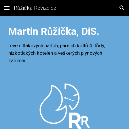
Růžička-Revize.cz
Skip to main content
Skip to navigation
Martin Růžička, DiS.
revize tlakových nádob, parních kotlů 4. třídy,
nízkotlakých kotelen a veškerých plynových
zařízení